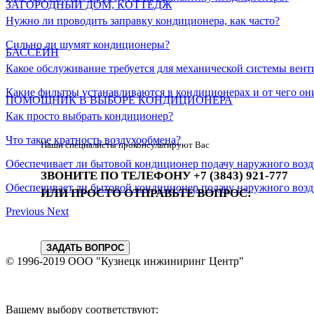
ЗАГОРОДНЫЙ ДОМ, КОТТЕДЖ
Нужно ли проводить заправку кондиционера, как часто?
Сильно ли шумят кондиционеры?
БАССЕЙН
Какое обслуживание требуется для механической системы вен
Какие фильтры устанавливаются в кондиционерах и от чего о
ПОМОЩНИК В ВЫБОРЕ КОНДИЦИОНЕРА
Как просто выбрать кондиционер?
Что такое кратность воздухообмена?
Наши специалисты проконсультируют Вас
Обеспечивает ли бытовой кондиционер подачу наружного возд
ЗВОНИТЕ ПО ТЕЛЕФОНУ +7 (3843) 921-777
Обеспечивает ли бытовой кондиционер подачу наружного возд
ИЛИ ПРОСТО ОТПРАВЬТЕ ВОПРОС:
Previous
Next
ЗАДАТЬ ВОПРОС
© 1996-2019 ООО "Кузнецк инжиниринг Центр"
Вашему выбору соответствуют: