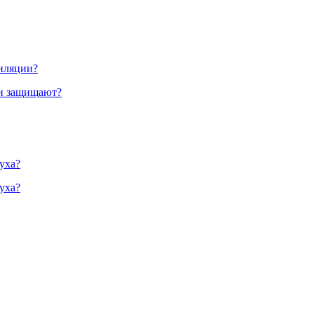
тиляции?
ни защищают?
уха?
уха?